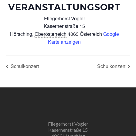
VERANSTALTUNGSORT
Fliegerhorst Vogler
Kasernenstraße 15
Hörsching
,
Oberösterreich
4063
Österreich
Google
Karte anzeigen
Schulkonzert
Schulkonzert
Fliegerhorst Vogler
Kasernenstraße 15
4063 Hörsching