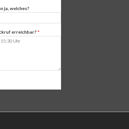
n ja, welches?
ckruf erreichbar?
*