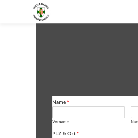
Probespiel
Name
*
Vorname
Na
PLZ & Ort
*