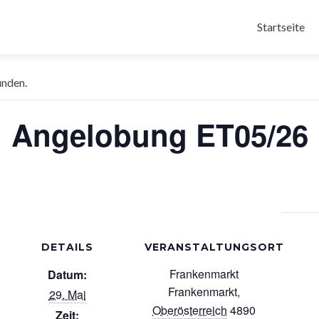
Zum
Inhalt
Startseite
« Alle Veranstaltungen
springen
unden.
Angelobung ET05/26
DETAILS
VERANSTALTUNGSORT
Frankenmarkt
Datum:
Frankenmarkt
,
29. Mai
Oberösterreich
4890
Zeit: