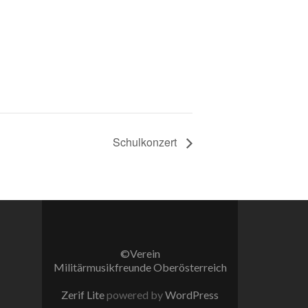
Schulkonzert
©Verein
Militärmusikfreunde Oberösterreich
Zerif Lite
powered by
WordPress