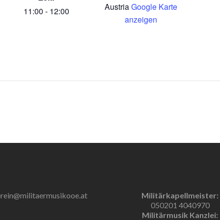
Austria
Google Karte
11:00 - 12:00
anzeigen
rein@militaermusikooe.at
Militärkapellmeister:
050201 4040970
Militärmusik Kanzlei: