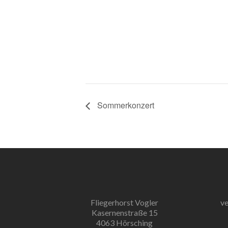
Sommerkonzert
Fliegerhorst Vogler
ve
Kasernenstraße 15
4063 Hörsching