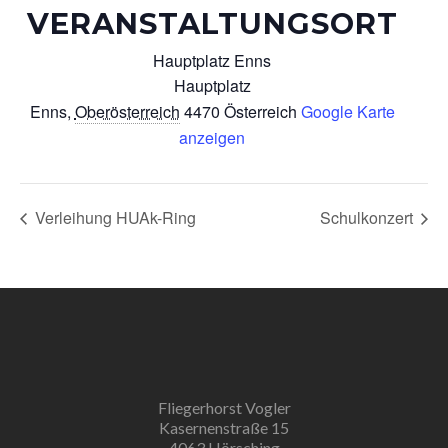
VERANSTALTUNGSORT
Hauptplatz Enns
Hauptplatz
Enns
,
Oberösterreich
4470
Österreich
Google Karte
anzeigen
Verleihung HUAk-Ring
Schulkonzert
Fliegerhorst Vogler
Kasernenstraße 15
4063 Hörsching