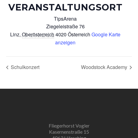
VERANSTALTUNGSORT
TipsArena
Ziegeleistraße 76
Linz
,
Oberösterreich
4020
Österreich
Google Karte
anzeigen
Schulkonzert
Woodstock Academy
Fliegerhorst Vogler
Kasernenstraße 15
4063 Hörsching