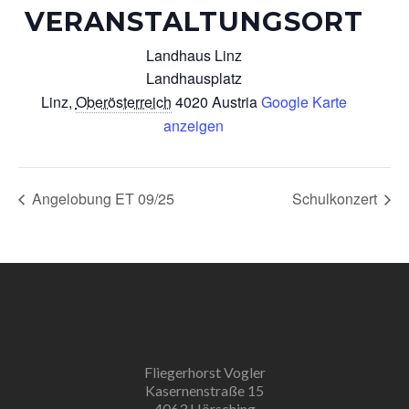
VERANSTALTUNGSORT
Landhaus Linz
Landhausplatz
Linz
,
Oberösterreich
4020
Austria
Google Karte
anzeigen
Angelobung ET 09/25
Schulkonzert
Fliegerhorst Vogler
Kasernenstraße 15
4063 Hörsching