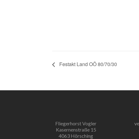
Festakt Land OÖ 80/70/30
Fliegerhorst Vogler
ve
Kasernenstraße 15
4063 Hörsching