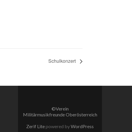
Schulkonzert
©Verein
Militärmusikfreunde Oberösterreich
Zerif Lite
powered by
WordPress