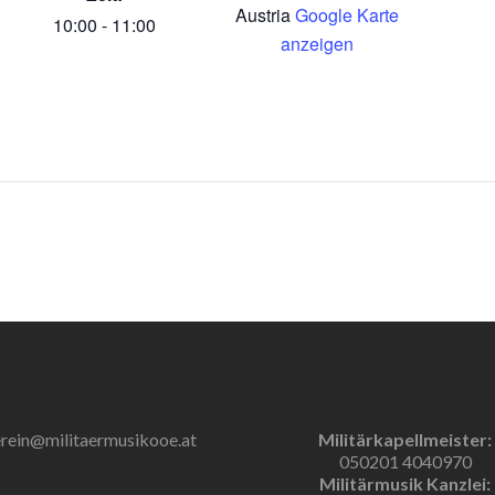
Austria
Google Karte
10:00 - 11:00
anzeigen
rein@militaermusikooe.at
Militärkapellmeister:
050201 4040970
Militärmusik Kanzlei: