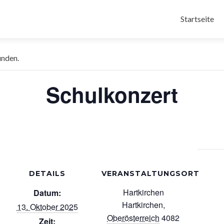
Zum
Inhalt
Startseite
« Alle Veranstaltungen
springen
unden.
Schulkonzert
DETAILS
VERANSTALTUNGSORT
Hartkirchen
Datum:
Hartkirchen
,
13. Oktober 2025
Oberösterreich
4082
Zeit: